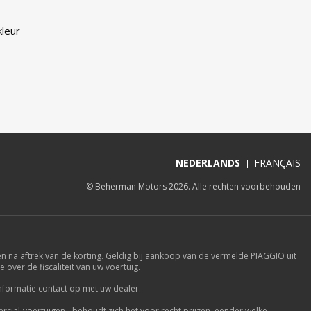
leur
NEDERLANDS
FRANÇAIS
© Beherman Motors 2026. Alle rechten voorbehouden
na aftrek van de korting. Geldig bij aankoop van de vermelde PIAGGIO uit
over de fiscaliteit van uw voertuig.
informatie contact op met uw dealer.
ial-voertuigen - behoudt zich het voor recht prijzen, eender welke