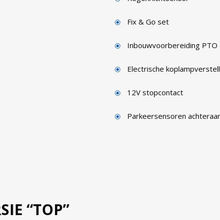
Fix & Go set
Inbouwvoorbereiding PTO o
Electrische koplampverstell
12V stopcontact
Parkeersensoren achteraa
IE “TOP”