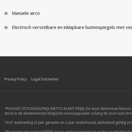
Manuele airco
Electrisch verstelbare en inklapbare buitenspiegels met v
Privacy Policy
Legal Disclaimer
*
PIAGGIO STOCKDEALPRIJS (NETTO KLANT PRIJS): De door Beherman Motors nv 
stock in de deelnemende Belgische verkooppunten zolang de voorraad strekt. 
“3+2”-aanbieding (3 jaar garantie en 2 jaar onderhoud), uitsluitend geldig
Alle prijzen zijn exclusief BTW, tenzij anders vermeld en onder voorbehoud