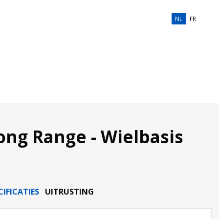
NL
FR
ong Range - Wielbasis
CIFICATIES
UITRUSTING