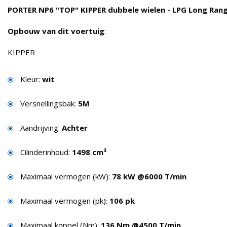
PORTER NP6 "TOP" KIPPER dubbele wielen - LPG Long Rang
Opbouw van dit voertuig
:
KIPPER
Kleur:
wit
Versnellingsbak:
5M
Aandrijving:
Achter
Cilinderinhoud:
1498 cm³
Maximaal vermogen (kW):
78 kW @6000 T/min
Maximaal vermogen (pk):
106 pk
Maximaal koppel (Nm):
136 Nm @4500 T/min