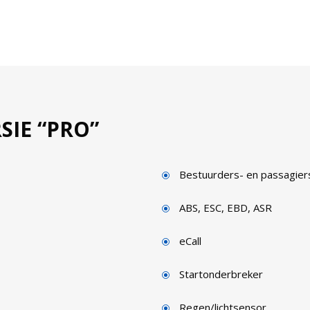
IE “PRO”
Bestuurders- en passagier
ABS, ESC, EBD, ASR
eCall
Startonderbreker
Regen/lichtsensor