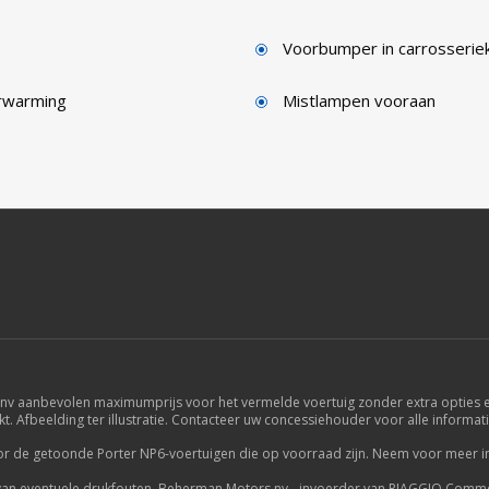
Voorbumper in carrosseriek
erwarming
Mistlampen vooraan
aanbevolen maximumprijs voor het vermelde voertuig zonder extra opties en 
Afbeelding ter illustratie. Contacteer uw concessiehouder voor alle informatie 
 voor de getoonde Porter NP6-voertuigen die op voorraad zijn. Neem voor meer 
 van eventuele drukfouten. Beherman Motors nv - invoerder van PIAGGIO Commerc