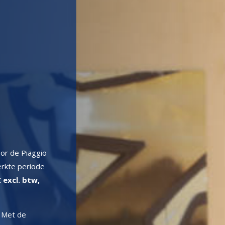
or de Piaggio
erkte periode
 excl. btw,
Met de