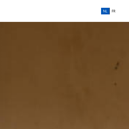
NL
FR