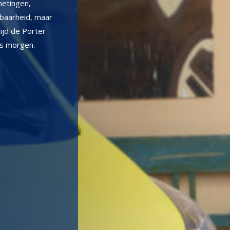
metingen,
tbaarheid, maar
tijd de Porter
als morgen.